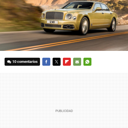
10 comentarios
FACEBOOK
TWITTER
FLIPBOARD
E-
WHATSAPP
MAIL