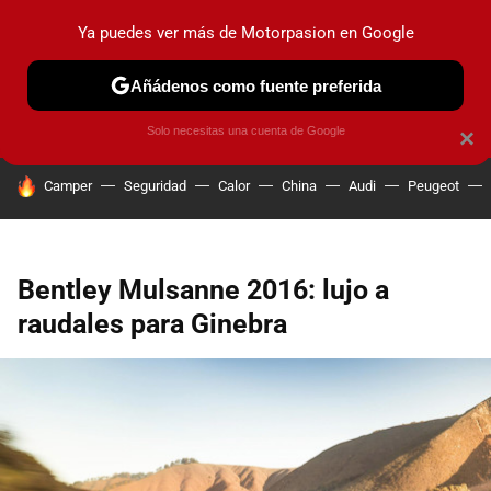
Ya puedes ver más de Motorpasion en Google
PRUEBAS
COCHES ELÉCTRICOS
OBSERVATORIO
F1
Añádenos como fuente preferida
Solo necesitas una cuenta de Google
×
HOY SE HABLA DE
Camper
Seguridad
Calor
China
Audi
Peugeot
Bentley Mulsanne 2016: lujo a
raudales para Ginebra