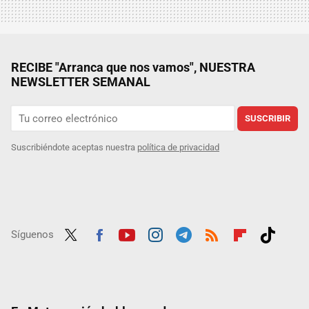
RECIBE "Arranca que nos vamos", NUESTRA
NEWSLETTER SEMANAL
SUSCRIBIR
Suscribiéndote aceptas nuestra
política de privacidad
Síguenos
Twit
Fac
Yout
Inst
Tele
RSS
Flip
Tikt
ter
ebo
ube
agra
gra
boar
ok
ok
m
m
d