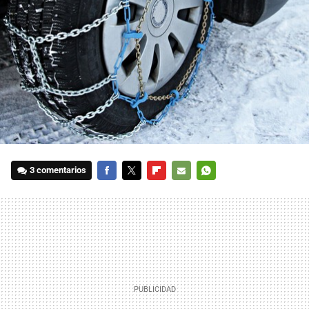
3 comentarios
FACEBOOK
TWITTER
FLIPBOARD
E-
WHATSAPP
MAIL