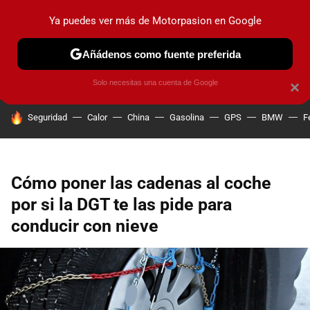
Ya puedes ver más de Motorpasion en Google
PRUEBAS
COCHES ELÉCTRICOS
OBSERVATORIO
F1
Añádenos como fuente preferida
Solo necesitas una cuenta de Google
×
HOY SE HABLA DE
Seguridad
Calor
China
Gasolina
GPS
BMW
F
Cómo poner las cadenas al coche
por si la DGT te las pide para
conducir con nieve