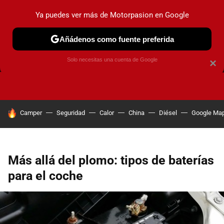
Ya puedes ver más de Motorpasion en Google
Añádenos como fuente preferida
FRENOS
CAMBIO DE ACEITE
AIRE ACONDICIONADO
Solo necesitas una cuenta de Google
×
HOY SE HABLA DE
Camper
Seguridad
Calor
China
Diésel
Google Ma
Más allá del plomo: tipos de baterías
para el coche