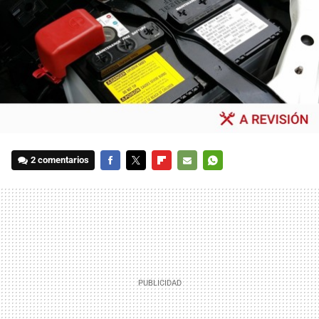
2 comentarios
FACEBOOK
TWITTER
FLIPBOARD
E-
WHATSAPP
MAIL