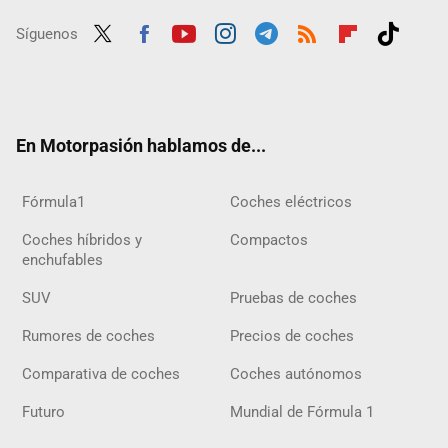
Síguenos
Twit
Fac
Yout
Inst
Tele
RSS
Flip
Tikt
ter
ebo
ube
agra
gra
boar
ok
ok
m
m
d
En Motorpasión hablamos de...
Fórmula1
Coches eléctricos
Coches híbridos y
Compactos
enchufables
SUV
Pruebas de coches
Rumores de coches
Precios de coches
Comparativa de coches
Coches autónomos
Futuro
Mundial de Fórmula 1