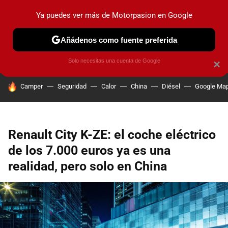
Ya puedes ver más de Motorpasion en Google
PRUEBAS
COCHES ELÉCTRICOS
OBSERVATORIO
F1
Añádenos como fuente preferida
Solo necesitas una cuenta de Google
×
HOY SE HABLA DE
Camper
Seguridad
Calor
China
Diésel
Google Ma
Renault City K-ZE: el coche eléctrico
de los 7.000 euros ya es una
realidad, pero solo en China