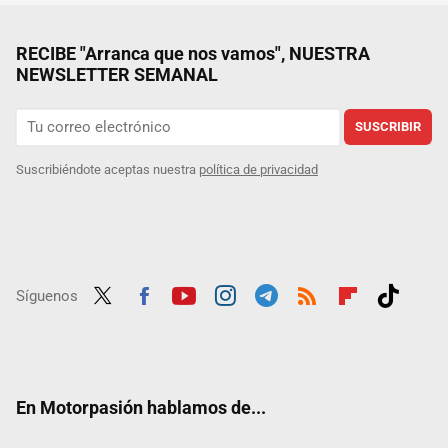
RECIBE "Arranca que nos vamos", NUESTRA
NEWSLETTER SEMANAL
SUSCRIBIR
Suscribiéndote aceptas nuestra
política de privacidad
Síguenos
Twit
Fac
Yout
Inst
Tele
RSS
Flip
Tikt
ter
ebo
ube
agra
gra
boar
ok
ok
m
m
d
En Motorpasión hablamos de...