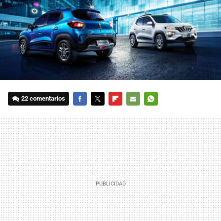
22 comentarios
FACEBOOK
TWITTER
FLIPBOARD
E-
WHATSAPP
MAIL