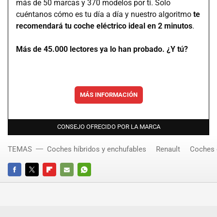
más de 50 marcas y 370 modelos por ti. Solo
cuéntanos cómo es tu día a día y nuestro algoritmo
te
recomendará tu coche eléctrico ideal en 2 minutos
.
Más de 45.000 lectores ya lo han probado. ¿Y tú?
MÁS INFORMACIÓN
CONSEJO OFRECIDO POR LA MARCA
TEMAS
Coches híbridos y enchufables
Renault
Coches 
FACEBOOK
TWITTER
FLIPBOARD
E-
WHATSAPP
MAIL