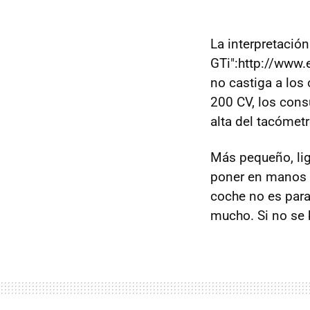
La interpretació
GTi":http://www.
no castiga a los
200 CV, los con
alta del tacómetr
Más pequeño, lig
poner en manos d
coche no es para
mucho. Si no se 