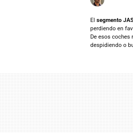
El
segmento JA
perdiendo en fav
De esos coches r
despidiendo o b