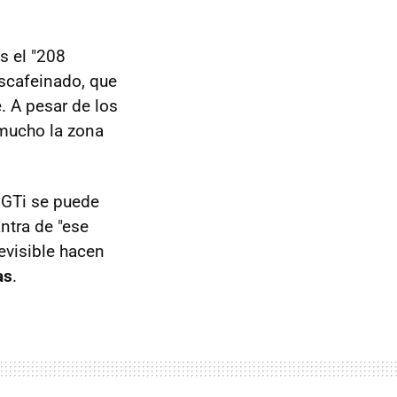
s el "208
scafeinado, que
. A pesar de los
mucho la zona
 GTi se puede
ntra de "ese
evisible hacen
as
.