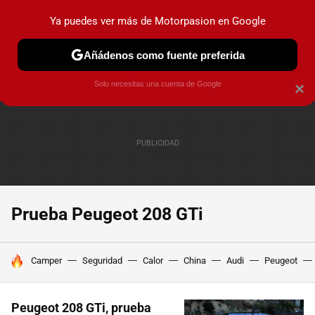
Ya puedes ver más de Motorpasion en Google
PRUEBAS
COCHES ELÉCTRICOS
OBSERVATORIO
F1
Añádenos como fuente preferida
Solo necesitas una cuenta de Google
×
Prueba Peugeot 208 GTi
HOY SE HABLA DE
Camper
Seguridad
Calor
China
Audi
Peugeot
Peugeot 208 GTi, prueba