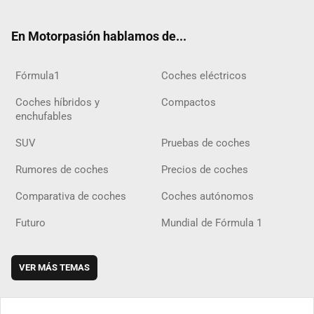
ter
ebo
ube
agra
gra
boar
ok
ok
m
m
d
En Motorpasión hablamos de...
Fórmula1
Coches eléctricos
Coches híbridos y
Compactos
enchufables
SUV
Pruebas de coches
Rumores de coches
Precios de coches
Comparativa de coches
Coches autónomos
Futuro
Mundial de Fórmula 1
VER MÁS TEMAS