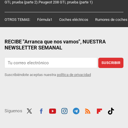
GTi, prueba (parte 2).Peugeot 208 GTi, prueba (parte 1)
OTROS TEMAS:
Fórmula1
Coches eléctricos
Rumores de coches
RECIBE "Arranca que nos vamos", NUESTRA
NEWSLETTER SEMANAL
SUSCRIBIR
Suscribiéndote aceptas nuestra
política de privacidad
Síguenos
Twit
Fac
Yout
Inst
Tele
RSS
Flip
Tikt