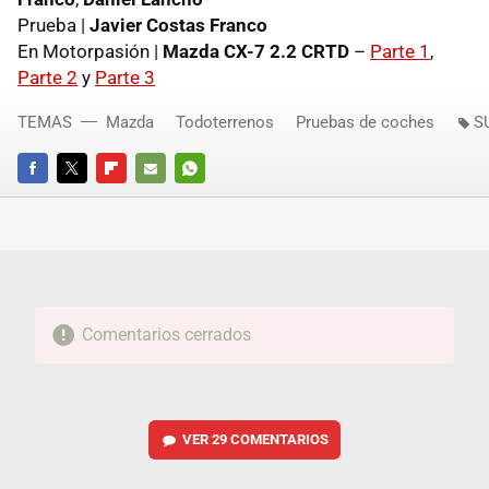
Prueba |
Javier Costas Franco
En Motorpasión |
Mazda CX-7 2.2 CRTD
–
Parte 1
,
Parte 2
y
Parte 3
TEMAS
Mazda
Todoterrenos
Pruebas de coches
S
FACEBOOK
TWITTER
FLIPBOARD
E-
WHATSAPP
MAIL
Comentarios cerrados
VER
29 COMENTARIOS