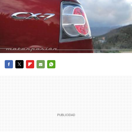
FACEBOOK
TWITTER
FLIPBOARD
E-
WHATSAPP
MAIL