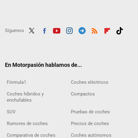
Síguenos
Twit
Fac
Yout
Inst
Tele
RSS
Flip
Tikt
ter
ebo
ube
agra
gra
boar
ok
ok
m
m
d
En Motorpasión hablamos de...
Fórmula1
Coches eléctricos
Coches híbridos y
Compactos
enchufables
SUV
Pruebas de coches
Rumores de coches
Precios de coches
Comparativa de coches
Coches autónomos