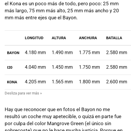
el Kona es un poco más de todo, pero poco: 25 mm
más largo, 75 mm más alto, 25 mm más ancho y 20
mm más entre ejes que el Bayon.
LONGITUD
ALTURA
ANCHURA
BATALLA
4.180 mm
1.490 mm
1.775 mm
2.580 mm
BAYON
4.040 mm
1.450 mm
1.750 mm
2.580 mm
I20
4.205 mm
1.565 mm
1.800 mm
2.600 mm
KONA
Hay que reconocer que en fotos el Bayon no me
resultó un coche muy apetecible, o quizá en parte fue
por culpa del color Mangrove Green (el único sin
sobrecoste) que no le hace mucha justicia. Porque en