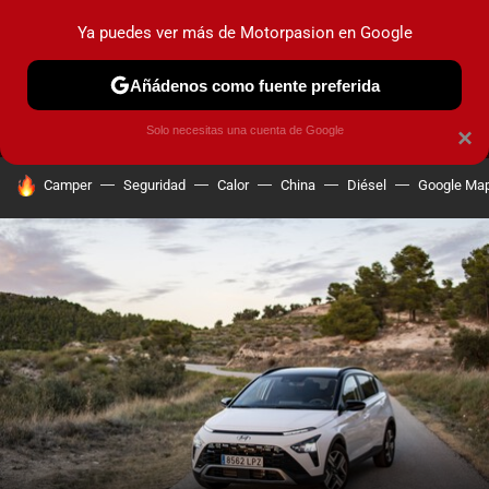
Ya puedes ver más de Motorpasion en Google
MENÚ
NUEVO
Añádenos como fuente preferida
PRUEBAS
COCHES ELÉCTRICOS
OBSERVATORIO
F1
Solo necesitas una cuenta de Google
×
HOY SE HABLA DE
Camper
Seguridad
Calor
China
Diésel
Google Ma