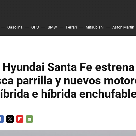
Gasolina
GPS
BMW
Ferrari
Mitsubishi
Aston Martin
 Hyundai Santa Fe estrena
ca parrilla y nuevos motor
íbrida e híbrida enchufabl
ACEBOOK
TWITTER
FLIPBOARD
E-
MAIL