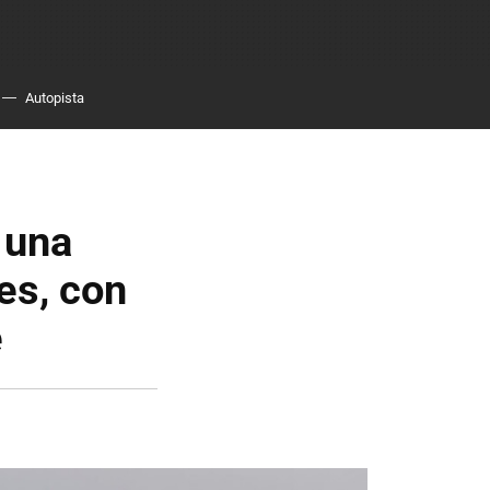
Autopista
 una
es, con
e