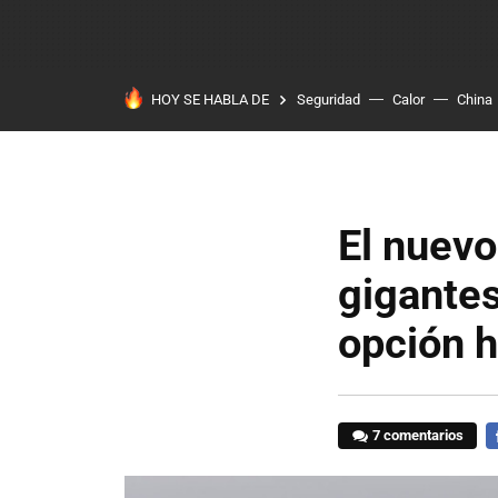
HOY SE HABLA DE
Seguridad
Calor
China
El nuevo
gigantes
opción h
7 comentarios
F