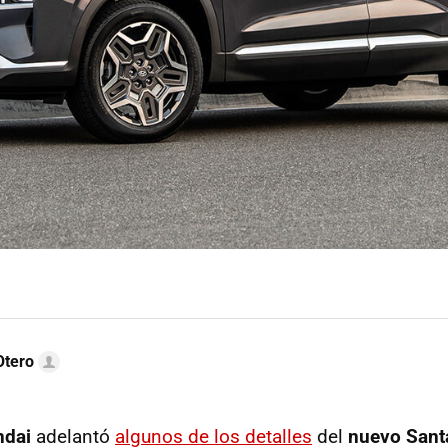
Otero
ndai
adelantó
algunos de los detalles
del
nuevo Sant