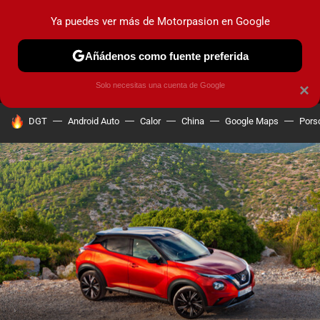
Ya puedes ver más de Motorpasion en Google
MENÚ
NUEVO
Añádenos como fuente preferida
PRUEBAS
COCHES ELÉCTRICOS
OBSERVATORIO
F1
Solo necesitas una cuenta de Google
×
HOY SE HABLA DE
DGT
Android Auto
Calor
China
Google Maps
Pors