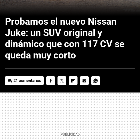
Probamos el nuevo Nissan
Juke: un SUV original y
dinámico que con 117 CV se
queda muy corto
21 comentarios
FACEBOOK
TWITTER
FLIPBOARD
E-
WHATSAPP
MAIL