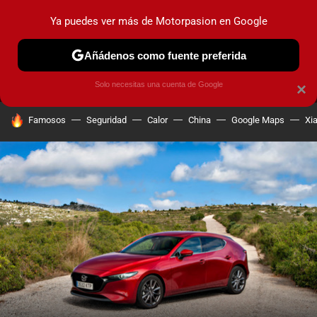
Ya puedes ver más de Motorpasion en Google
MENÚ
NUEVO
Añádenos como fuente preferida
PRUEBAS
COCHES ELÉCTRICOS
OBSERVATORIO
F1
Solo necesitas una cuenta de Google
×
HOY SE HABLA DE
Famosos
Seguridad
Calor
China
Google Maps
Xi