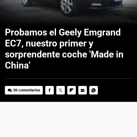
Probamos el Geely Emgrand
EC7, nuestro primer y
sorprendente coche 'Made in
China'
36 comentarios
FACEBOOK
TWITTER
FLIPBOARD
E-
WHATSAPP
MAIL