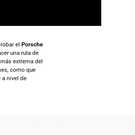
robar el
Porsche
cer una ruta de
n más extrema del
nes, como que
 a nivel de