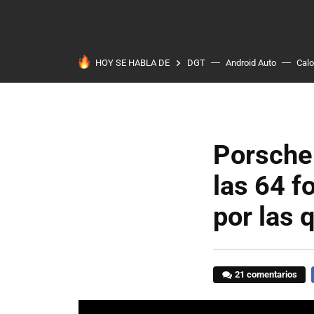
HOY SE HABLA DE
DGT
Android Auto
Calo
Porsche 
las 64 f
por las 
21 comentarios