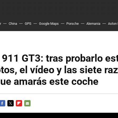
r
China
GPS
Google Maps
Porsche
Alemania
Aston 
911 GT3: tras probarlo es
otos, el vídeo y las siete r
que amarás este coche
FACEBOOK
TWITTER
FLIPBOARD
E-
MAIL