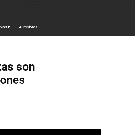
Martin
Autopistas
tas son
azones