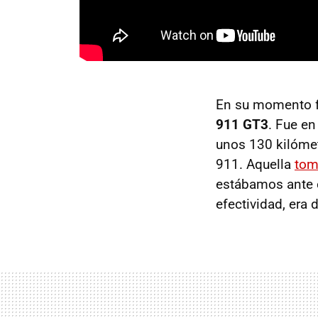
En su momento f
911 GT3
. Fue e
unos 130 kilómet
911. Aquella
tom
estábamos ante e
efectividad, era di