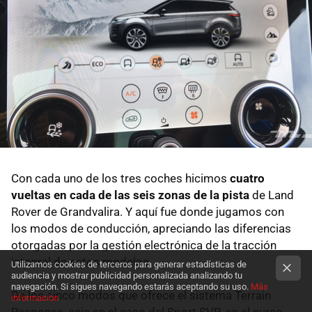
Con cada uno de los tres coches hicimos
cuatro
vueltas en cada de las seis zonas de la pista
de Land
Rover de Grandvalira. Y aquí fue donde jugamos con
los modos de conducción, apreciando las diferencias
otorgadas por la gestión electrónica de la tracción
integral de estos modelos.
Utilizamos cookies de terceros para generar estadísticas de
audiencia y mostrar publicidad personalizada analizando tu
navegación. Si sigues navegando estarás aceptando su uso.
Más
De los cinco modos que ofrece el sistema Terrain
información