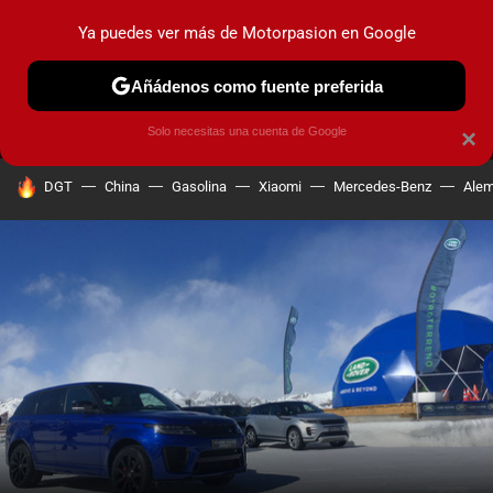
Ya puedes ver más de Motorpasion en Google
MENÚ
NUEVO
Añádenos como fuente preferida
PRUEBAS
COCHES ELÉCTRICOS
OBSERVATORIO
F1
Solo necesitas una cuenta de Google
×
HOY SE HABLA DE
DGT
China
Gasolina
Xiaomi
Mercedes-Benz
Alem