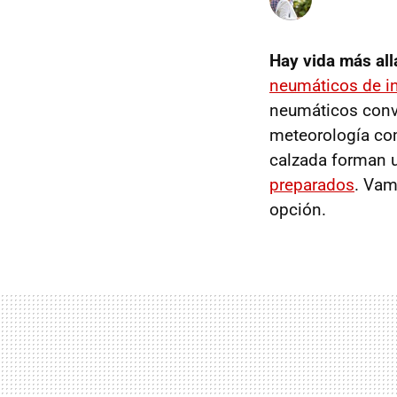
Hay vida más all
neumáticos de i
neumáticos conve
meteorología com
calzada forman u
preparados
. Vam
opción.