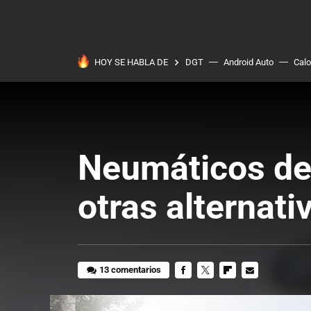
HOY SE HABLA DE
DGT
Android Auto
Calo
Neumáticos de 
otras alternati
13 comentarios
FACEBOOK
TWITTER
FLIPBOARD
E-
MAIL