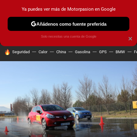
Ya puedes ver más de Motorpasion en Google
MENÚ
NUEVO
Añádenos como fuente preferida
PRUEBAS
COCHES ELÉCTRICOS
OBSERVATORIO
F1
Solo necesitas una cuenta de Google
×
HOY SE HABLA DE
Seguridad
Calor
China
Gasolina
GPS
BMW
F