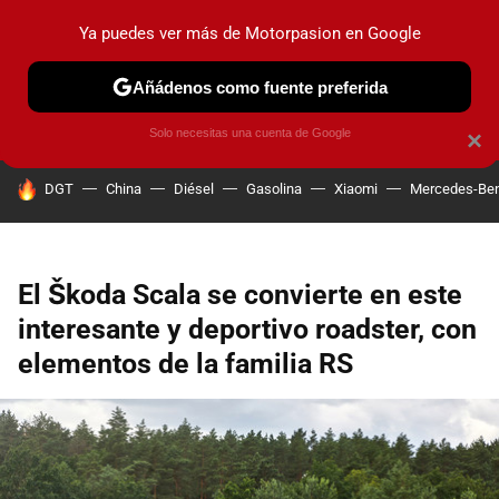
Ya puedes ver más de Motorpasion en Google
PRUEBAS
COCHES ELÉCTRICOS
OBSERVATORIO
F1
Añádenos como fuente preferida
Solo necesitas una cuenta de Google
×
HOY SE HABLA DE
DGT
China
Diésel
Gasolina
Xiaomi
Mercedes-Be
El Škoda Scala se convierte en este
interesante y deportivo roadster, con
elementos de la familia RS