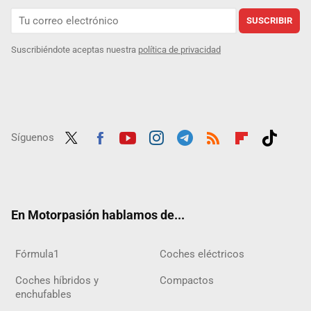
SUSCRIBIR
Suscribiéndote aceptas nuestra
política de privacidad
Síguenos
Twit
Fac
Yout
Inst
Tele
RSS
Flip
Tikt
ter
ebo
ube
agra
gra
boar
ok
ok
m
m
d
En Motorpasión hablamos de...
Fórmula1
Coches eléctricos
Coches híbridos y
Compactos
enchufables