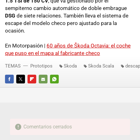
1.5 TSI de 150 CV
, que va gestionado por el
sempiterno cambio automático de doble embrague
DSG
de siete relaciones. También lleva el sistema de
escape del modelo checo pero ajustado para la
ocasión.
En Motorpasión |
60 años de Škoda Octavia: el coche
que puso en el mapa al fabricante checo
TEMAS
Prototipos
Skoda
Skoda Scala
descap
FACEBOOK
TWITTER
FLIPBOARD
E-
WHATSAPP
MAIL
Comentarios cerrados