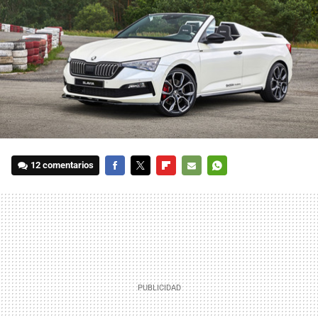
12 comentarios
FACEBOOK
TWITTER
FLIPBOARD
E-
WHATSAPP
MAIL