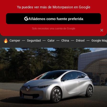
Ya puedes ver más de Motorpasion en Google
MENÚ
NUEVO
Añádenos como fuente preferida
PRUEBAS
COCHES ELÉCTRICOS
OBSERVATORIO
F1
Solo necesitas una cuenta de Google
×
HOY SE HABLA DE
Camper
Seguridad
Calor
China
Diésel
Google Ma