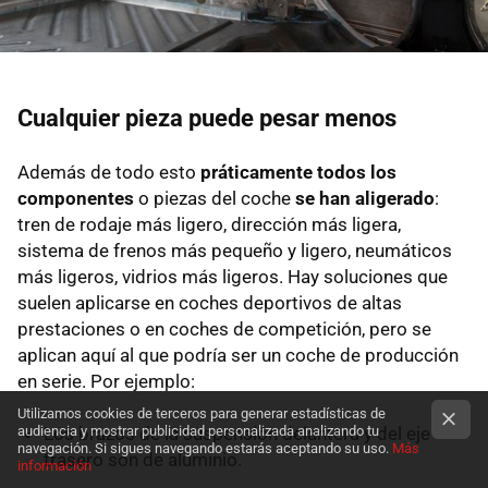
Cualquier pieza puede pesar menos
Además de todo esto
práticamente todos los
componentes
o piezas del coche
se han aligerado
:
tren de rodaje más ligero, dirección más ligera,
sistema de frenos más pequeño y ligero, neumáticos
más ligeros, vidrios más ligeros. Hay soluciones que
suelen aplicarse en coches deportivos de altas
prestaciones o en coches de competición, pero se
aplican aquí al que podría ser un coche de producción
en serie. Por ejemplo:
Utilizamos cookies de terceros para generar estadísticas de
Los brazos de la suspensión delantera y del eje
audiencia y mostrar publicidad personalizada analizando tu
navegación. Si sigues navegando estarás aceptando su uso.
Más
trasero son de aluminio.
información