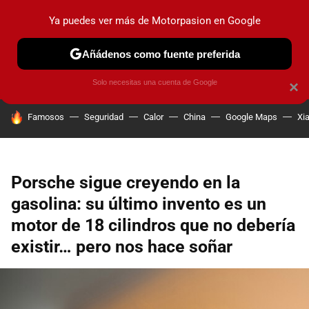
Ya puedes ver más de Motorpasion en Google
PRUEBAS
COCHES ELÉCTRICOS
OBSERVATORIO
F1
Añádenos como fuente preferida
Solo necesitas una cuenta de Google
×
HOY SE HABLA DE
Famosos
Seguridad
Calor
China
Google Maps
Xi
Porsche sigue creyendo en la
gasolina: su último invento es un
motor de 18 cilindros que no debería
existir… pero nos hace soñar