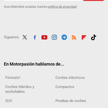
Suscribiéndote aceptas nuestra
política de privacidad
Síguenos
Twit
Fac
Yout
Inst
Tele
RSS
Flip
Tikt
ter
ebo
ube
agra
gra
boar
ok
ok
m
m
d
En Motorpasión hablamos de...
Fórmula1
Coches eléctricos
Coches híbridos y
Compactos
enchufables
SUV
Pruebas de coches