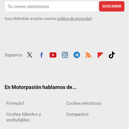
SUSCRIBIR
Suscribiéndote aceptas nuestra
política de privacidad
Síguenos
Twit
Fac
Yout
Inst
Tele
RSS
Flip
Tikt
ter
ebo
ube
agra
gra
boar
ok
ok
m
m
d
En Motorpasión hablamos de...
Fórmula1
Coches eléctricos
Coches híbridos y
Compactos
enchufables