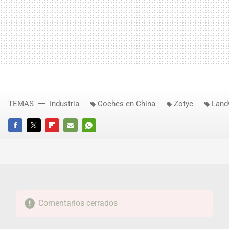
TEMAS
Industria
Coches en China
Zotye
Land
FACEBOOK
TWITTER
FLIPBOARD
E-
WHATSAPP
MAIL
Comentarios cerrados