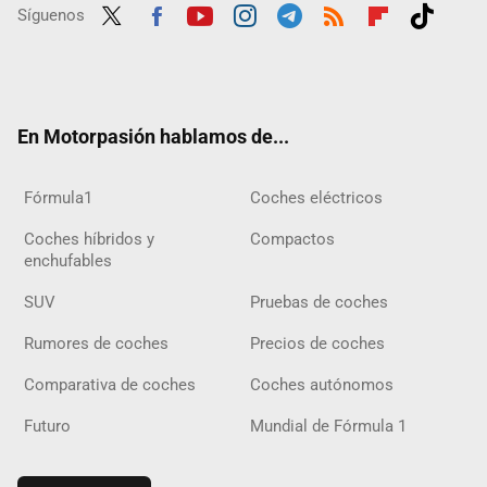
Síguenos
Twit
Fac
Yout
Inst
Tele
RSS
Flip
Tikt
ter
ebo
ube
agra
gra
boar
ok
ok
m
m
d
En Motorpasión hablamos de...
Fórmula1
Coches eléctricos
Coches híbridos y
Compactos
enchufables
SUV
Pruebas de coches
Rumores de coches
Precios de coches
Comparativa de coches
Coches autónomos
Futuro
Mundial de Fórmula 1