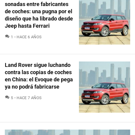
sonadas entre fabricantes
de coches: una pugna por el
diseño que ha librado desde
Jeep hasta Ferrari
COMENTARIOS
1
HACE 6 AÑOS
Land Rover sigue luchando
contra las copias de coches
en China: el Evoque de pega
ya no podrá fabricarse
COMENTARIOS
5
HACE 7 AÑOS