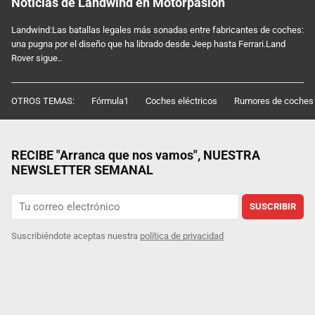
Noticias de Landwind en Motorpasión
Landwind:Las batallas legales más sonadas entre fabricantes de coches:
una pugna por el diseño que ha librado desde Jeep hasta Ferrari.Land
Rover sigue..
OTROS TEMAS:
Fórmula1
Coches eléctricos
Rumores de coches
RECIBE "Arranca que nos vamos", NUESTRA
NEWSLETTER SEMANAL
SUSCRIBIR
Suscribiéndote aceptas nuestra
política de privacidad