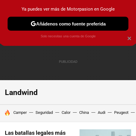
Ya puedes ver más de Motorpasion en Google
PRUEBAS
COCHES ELÉCTRICOS
OBSERVATORIO
F1
Añádenos como fuente preferida
Solo necesitas una cuenta de Google
×
Landwind
HOY SE HABLA DE
Camper
Seguridad
Calor
China
Audi
Peugeot
Las batallas legales más