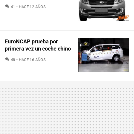
COMENTARIOS
41
HACE 12 AÑOS
EuroNCAP prueba por
primera vez un coche chino
COMENTARIOS
48
HACE 16 AÑOS