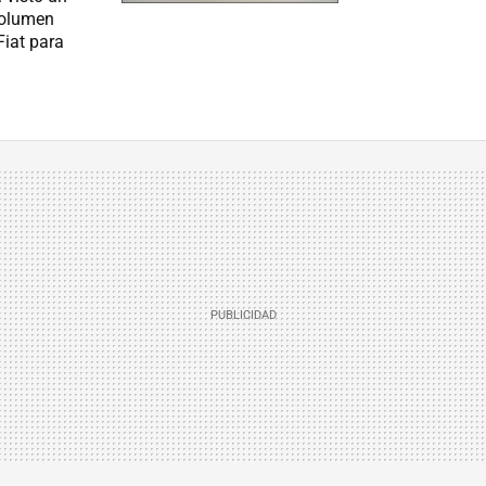
volumen
iat para