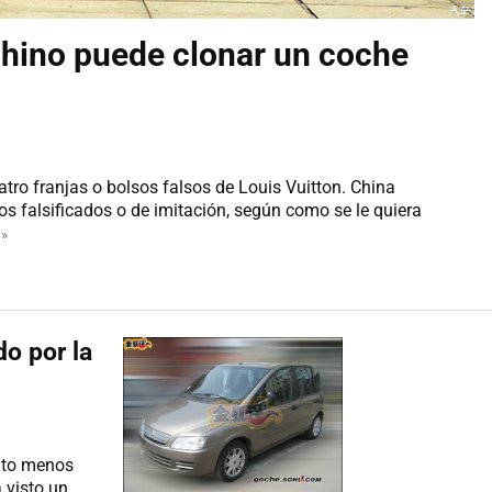
chino puede clonar un coche
atro franjas o bolsos falsos de Louis Vuitton. China
os falsificados o de imitación, según como se le quiera
»
do por la
anto menos
 visto un