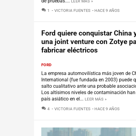
de pruebas....
LEER MÁS »
COMENTARIOS
1
VICTORIA FUENTES
HACE 9 AÑOS
Ford quiere conquistar China 
una joint venture con Zotye p
fabricar eléctricos
FORD
La empresa automovilística más joven de Ch
International (fue fundada en 2003) puede 
salto cualitativo ante una probable asociaci
Los altísimos niveles de contaminación han 
país asiático en el...
LEER MÁS »
COMENTARIOS
4
VICTORIA FUENTES
HACE 9 AÑOS