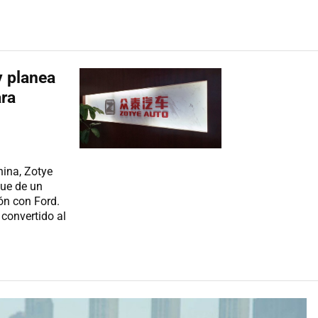
y planea
ara
ina, Zotye
que de un
ón con Ford.
convertido al