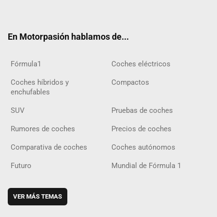
ter
ebo
ube
agra
gra
boar
ok
ok
m
m
d
En Motorpasión hablamos de...
Fórmula1
Coches eléctricos
Coches híbridos y
Compactos
enchufables
SUV
Pruebas de coches
Rumores de coches
Precios de coches
Comparativa de coches
Coches autónomos
Futuro
Mundial de Fórmula 1
VER MÁS TEMAS