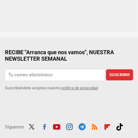
RECIBE "Arranca que nos vamos", NUESTRA
NEWSLETTER SEMANAL
SUSCRIBIR
Suscribiéndote aceptas nuestra
política de privacidad
Síguenos
Twit
Fac
Yout
Inst
Tele
RSS
Flip
Tikt