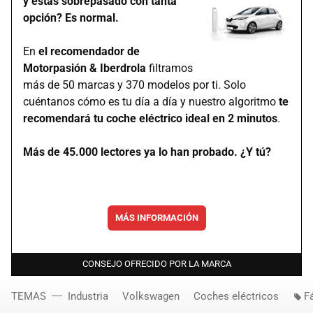
y estás sobrepasado con tanta
opción? Es normal.
En
el recomendador de
Motorpasión & Iberdrola
filtramos
más de 50 marcas y 370 modelos por ti. Solo
cuéntanos cómo es tu día a día y nuestro algoritmo
te
recomendará tu coche eléctrico ideal en 2 minutos
.
Más de 45.000 lectores ya lo han probado. ¿Y tú?
MÁS INFORMACIÓN
CONSEJO OFRECIDO POR LA MARCA
TEMAS
Industria
Volkswagen
Coches eléctricos
F