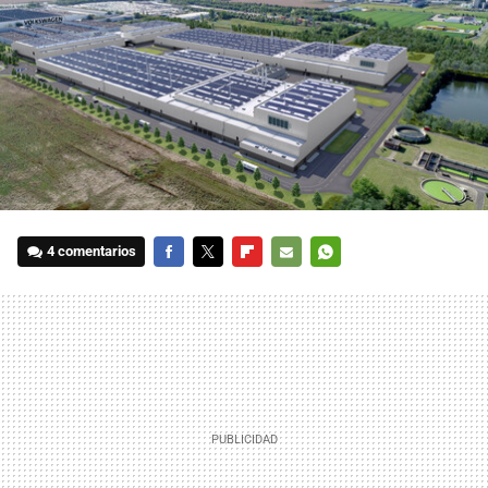
4 comentarios
FACEBOOK
TWITTER
FLIPBOARD
E-
WHATSAPP
MAIL