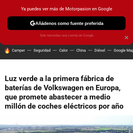
Ya puedes ver más de Motorpasion en Google
PRUEBAS
COCHES ELÉCTRICOS
OBSERVATORIO
F1
Añádenos como fuente preferida
Solo necesitas una cuenta de Google
×
HOY SE HABLA DE
Camper
Seguridad
Calor
China
Diésel
Google Ma
Luz verde a la primera fábrica de
baterías de Volkswagen en Europa,
que promete abastecer a medio
millón de coches eléctricos por año