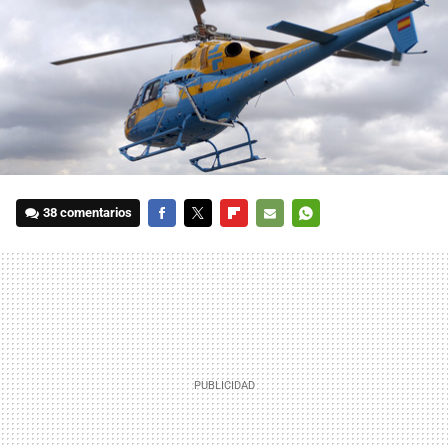
38 comentarios
FACEBOOK
TWITTER
FLIPBOARD
E-
WHATSAPP
MAIL