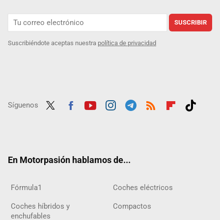
SUSCRIBIR
Suscribiéndote aceptas nuestra
política de privacidad
Síguenos
Twit
Fac
Yout
Inst
Tele
RSS
Flip
Tikt
ter
ebo
ube
agra
gra
boar
ok
ok
m
m
d
En Motorpasión hablamos de...
Fórmula1
Coches eléctricos
Coches híbridos y
Compactos
enchufables