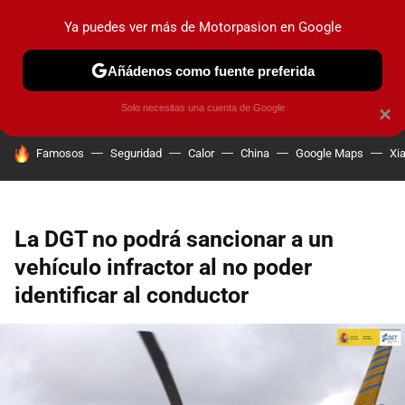
Ya puedes ver más de Motorpasion en Google
PRUEBAS
COCHES ELÉCTRICOS
OBSERVATORIO
F1
Añádenos como fuente preferida
Solo necesitas una cuenta de Google
×
HOY SE HABLA DE
Famosos
Seguridad
Calor
China
Google Maps
Xi
La DGT no podrá sancionar a un
vehículo infractor al no poder
identificar al conductor