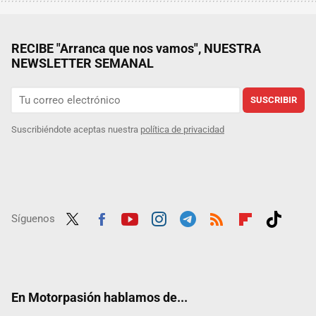
RECIBE "Arranca que nos vamos", NUESTRA
NEWSLETTER SEMANAL
SUSCRIBIR
Suscribiéndote aceptas nuestra
política de privacidad
Síguenos
Twit
Fac
Yout
Inst
Tele
RSS
Flip
Tikt
ter
ebo
ube
agra
gra
boar
ok
ok
m
m
d
En Motorpasión hablamos de...