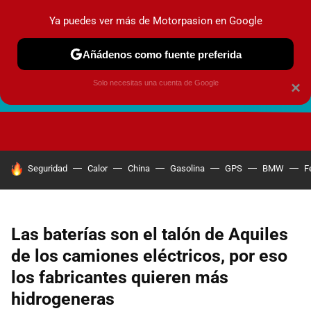
Ya puedes ver más de Motorpasion en Google
Añádenos como fuente preferida
Solo necesitas una cuenta de Google
×
FUTURO URBANO
EN MOVIMIENTO
ENERGÍA
SEGURI
HOY SE HABLA DE
Seguridad
Calor
China
Gasolina
GPS
BMW
F
Las baterías son el talón de Aquiles
de los camiones eléctricos, por eso
los fabricantes quieren más
hidrogeneras