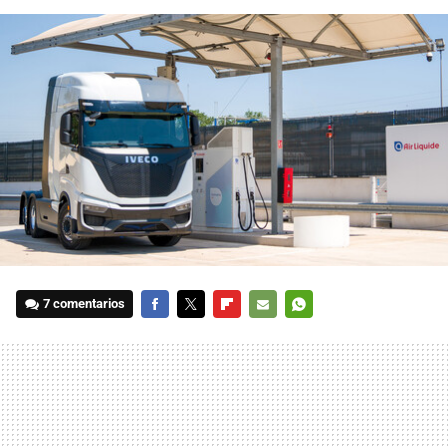
7 comentarios
FACEBOOK
TWITTER
FLIPBOARD
E-
WHATSAPP
MAIL