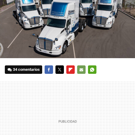
34 comentarios
FACEBOOK
TWITTER
FLIPBOARD
E-
WHATSAPP
MAIL