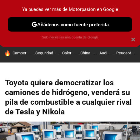
Ya puedes ver más de Motorpasion en Google
PRUEBAS
COCHES ELÉCTRICOS
OBSERVATORIO
F1
Añádenos como fuente preferida
Solo necesitas una cuenta de Google
×
HOY SE HABLA DE
Camper
Seguridad
Calor
China
Audi
Peugeot
Toyota quiere democratizar los
camiones de hidrógeno, venderá su
pila de combustible a cualquier rival
de Tesla y Nikola