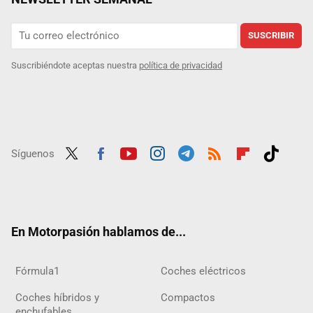
SUSCRIBIR
Suscribiéndote aceptas nuestra
política de privacidad
Síguenos
Twit
Fac
Yout
Inst
Tele
RSS
Flip
Tikt
ter
ebo
ube
agra
gra
boar
ok
ok
m
m
d
En Motorpasión hablamos de...
Fórmula1
Coches eléctricos
Coches híbridos y
Compactos
enchufables