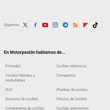
Síguenos
Twit
Fac
Yout
Inst
Tele
RSS
Flip
Tikt
ter
ebo
ube
agra
gra
boar
ok
ok
m
m
d
En Motorpasión hablamos de...
Fórmula1
Coches eléctricos
Coches híbridos y
Compactos
enchufables
SUV
Pruebas de coches
Rumores de coches
Precios de coches
Comparativa de coches
Coches autónomos