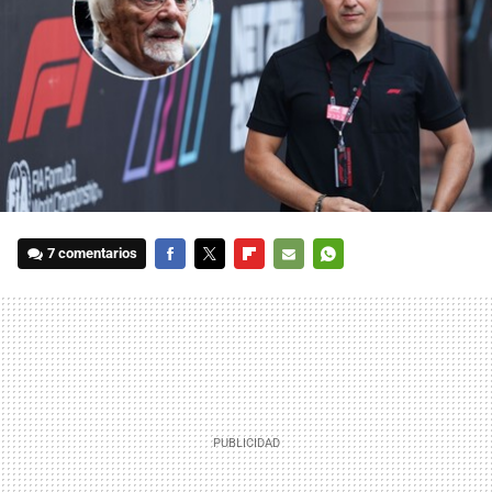
7 comentarios
FACEBOOK
TWITTER
FLIPBOARD
E-
WHATSAPP
MAIL