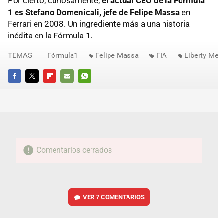
Por cierto, curiosamente,
el actual CEO de la Fórmula
1 es Stefano Domenicali, jefe de Felipe Massa
en
Ferrari en 2008. Un ingrediente más a una historia
inédita en la Fórmula 1.
TEMAS
Fórmula1
Felipe Massa
FIA
Liberty M
FACEBOOK
TWITTER
FLIPBOARD
E-
WHATSAPP
MAIL
Comentarios cerrados
VER
7 COMENTARIOS