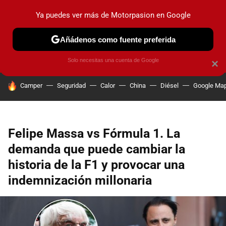
Ya puedes ver más de Motorpasion en Google
PRUEBAS
COCHES ELÉCTRICOS
OBSERVATORIO
F1
Añádenos como fuente preferida
Solo necesitas una cuenta de Google
×
HOY SE HABLA DE
Camper
Seguridad
Calor
China
Diésel
Google Ma
Felipe Massa vs Fórmula 1. La
demanda que puede cambiar la
historia de la F1 y provocar una
indemnización millonaria