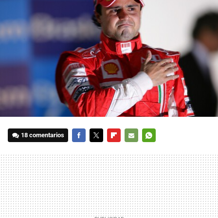
18 comentarios
FACEBOOK
TWITTER
FLIPBOARD
E-
WHATSAPP
MAIL