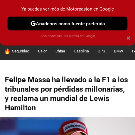
Ya puedes ver más de Motorpasion en Google
PRUEBAS
COCHES ELÉCTRICOS
OBSERVATORIO
F1
Añádenos como fuente preferida
Solo necesitas una cuenta de Google
×
HOY SE HABLA DE
Seguridad
Calor
China
Gasolina
GPS
BMW
F
Felipe Massa ha llevado a la F1 a los
tribunales por pérdidas millonarias,
y reclama un mundial de Lewis
Hamilton