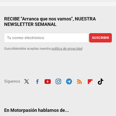
RECIBE "Arranca que nos vamos", NUESTRA
NEWSLETTER SEMANAL
SUSCRIBIR
Suscribiéndote aceptas nuestra
política de privacidad
Síguenos
Twit
Fac
Yout
Inst
Tele
RSS
Flip
Tikt
ter
ebo
ube
agra
gra
boar
ok
ok
m
m
d
En Motorpasión hablamos de...