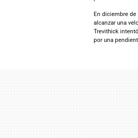
En diciembre de 1
alcanzar una velo
Trevithick intent
por una pendient