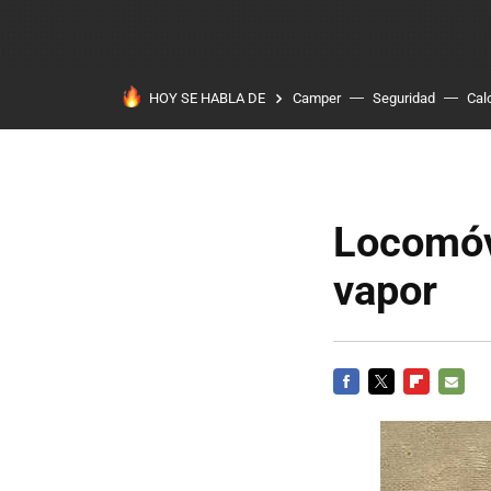
HOY SE HABLA DE
Camper
Seguridad
Cal
Locomóvi
vapor
FACEBOOK
TWITTER
FLIPBOARD
E-
MAIL