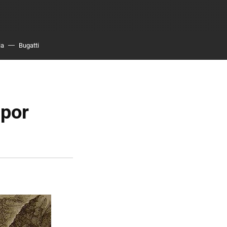
ia
Bugatti
 por