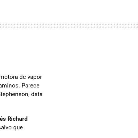
omotora de vapor
 caminos. Parece
 Stephenson, data
lés Richard
salvo que