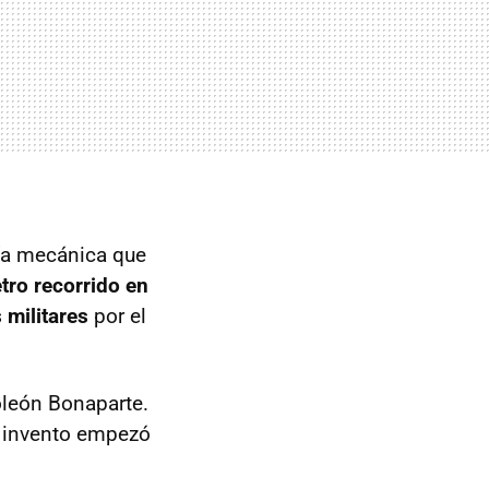
gía mecánica que
tro recorrido en
 militares
por el
oleón Bonaparte.
el invento empezó