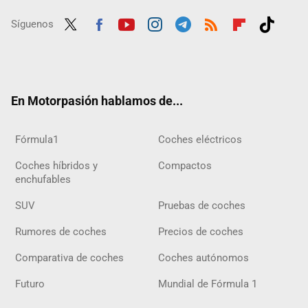
Síguenos
Twit
Fac
Yout
Inst
Tele
RSS
Flip
Tikt
ter
ebo
ube
agra
gra
boar
ok
ok
m
m
d
En Motorpasión hablamos de...
Fórmula1
Coches eléctricos
Coches híbridos y
Compactos
enchufables
SUV
Pruebas de coches
Rumores de coches
Precios de coches
Comparativa de coches
Coches autónomos
Futuro
Mundial de Fórmula 1