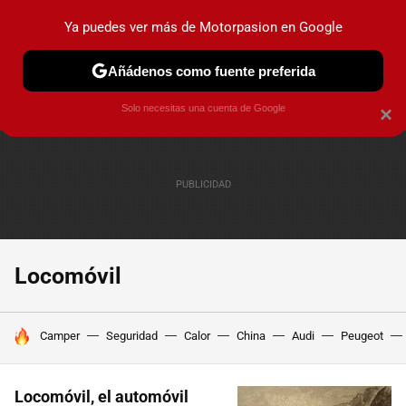
Ya puedes ver más de Motorpasion en Google
PRUEBAS
COCHES ELÉCTRICOS
OBSERVATORIO
F1
Añádenos como fuente preferida
Solo necesitas una cuenta de Google
×
Locomóvil
HOY SE HABLA DE
Camper
Seguridad
Calor
China
Audi
Peugeot
Locomóvil, el automóvil