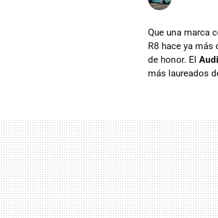
Que una marca co
R8 hace ya más d
de honor. El
Audi
más laureados d