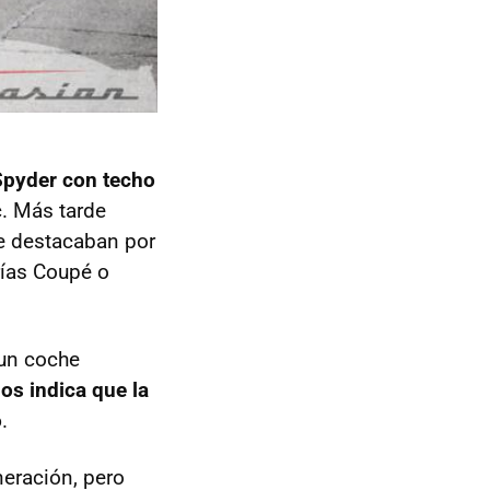
Spyder con techo
c. Más tarde
ue destacaban por
rías Coupé o
 un coche
os indica que la
o
.
eración, pero