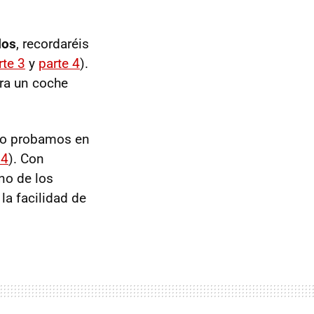
los
, recordaréis
rte 3
y
parte 4
).
ra un coche
 lo probamos en
 4
). Con
no de los
la facilidad de