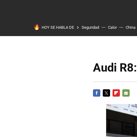
HOY SE HABLA DE
Seguridad
Calor
China
Audi R8:
FACEBOOK
TWITTER
FLIPBOARD
E-
MAIL