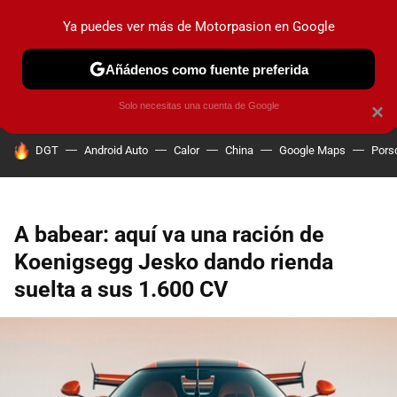
Ya puedes ver más de Motorpasion en Google
PRUEBAS
COCHES ELÉCTRICOS
OBSERVATORIO
F1
Añádenos como fuente preferida
Solo necesitas una cuenta de Google
×
HOY SE HABLA DE
DGT
Android Auto
Calor
China
Google Maps
Pors
A babear: aquí va una ración de
Koenigsegg Jesko dando rienda
suelta a sus 1.600 CV