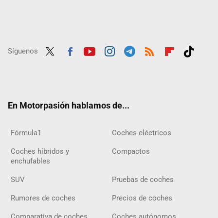
Síguenos
Twit
Fac
Yout
Inst
Tele
RSS
Flip
Tikt
ter
ebo
ube
agra
gra
boar
ok
ok
m
m
d
En Motorpasión hablamos de...
Fórmula1
Coches eléctricos
Coches híbridos y
Compactos
enchufables
SUV
Pruebas de coches
Rumores de coches
Precios de coches
Comparativa de coches
Coches autónomos