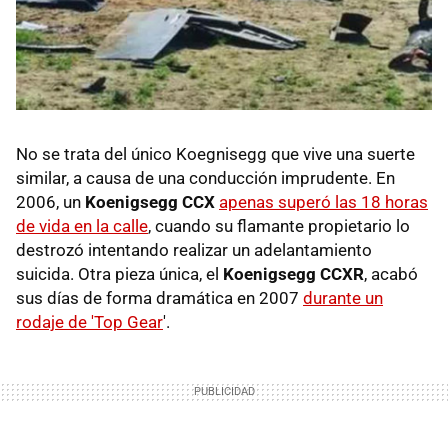
No se trata del único Koegnisegg que vive una suerte
similar, a causa de una conducción imprudente. En
2006, un
Koenigsegg CCX
apenas superó las 18 horas
de vida en la calle
, cuando su flamante propietario lo
destrozó intentando realizar un adelantamiento
suicida. Otra pieza única, el
Koenigsegg CCXR
, acabó
sus días de forma dramática en 2007
durante un
rodaje de 'Top Gear
'.