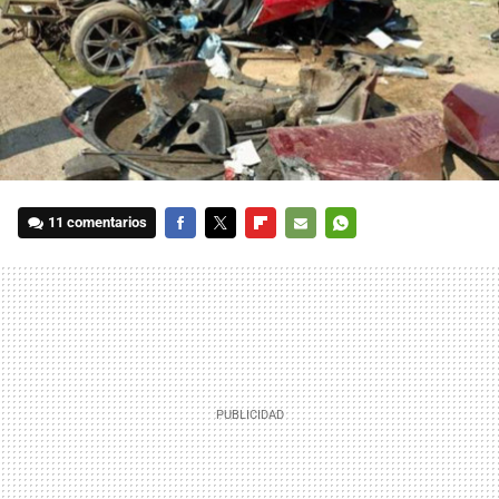
11 comentarios
FACEBOOK
TWITTER
FLIPBOARD
E-
WHATSAPP
MAIL