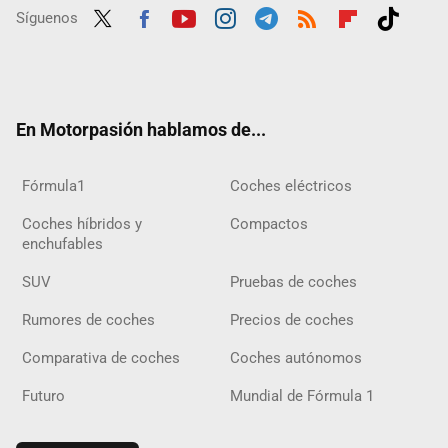
Síguenos
Twit
Fac
Yout
Inst
Tele
RSS
Flip
Tikt
ter
ebo
ube
agra
gra
boar
ok
ok
m
m
d
En Motorpasión hablamos de...
Fórmula1
Coches eléctricos
Coches híbridos y
Compactos
enchufables
SUV
Pruebas de coches
Rumores de coches
Precios de coches
Comparativa de coches
Coches autónomos
Futuro
Mundial de Fórmula 1