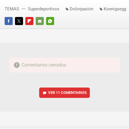
TEMAS
Superdeportivos
Dolorpasión
Koenigsegg
FACEBOOK
TWITTER
FLIPBOARD
E-
WHATSAPP
MAIL
Comentarios cerrados
VER
11 COMENTARIOS