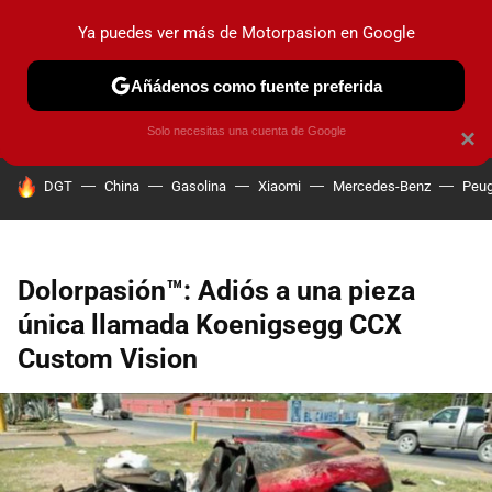
Ya puedes ver más de Motorpasion en Google
PRUEBAS
COCHES ELÉCTRICOS
OBSERVATORIO
F1
Añádenos como fuente preferida
Solo necesitas una cuenta de Google
×
HOY SE HABLA DE
DGT
China
Gasolina
Xiaomi
Mercedes-Benz
Peug
Dolorpasión™: Adiós a una pieza
única llamada Koenigsegg CCX
Custom Vision