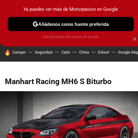
Ya puedes ver más de Motorpasion en Google
MENÚ
NUEVO
Añádenos como fuente preferida
PRUEBAS
COCHES ELÉCTRICOS
OBSERVATORIO
F1
Solo necesitas una cuenta de Google
×
HOY SE HABLA DE
Camper
Seguridad
Calor
China
Diésel
Google Ma
Manhart Racing MH6 S Biturbo