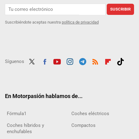
SUSCRIBIR
Suscribiéndote aceptas nuestra
política de privacidad
Síguenos
Twit
Fac
Yout
Inst
Tele
RSS
Flip
Tikt
ter
ebo
ube
agra
gra
boar
ok
ok
m
m
d
En Motorpasión hablamos de...
Fórmula1
Coches eléctricos
Coches híbridos y
Compactos
enchufables