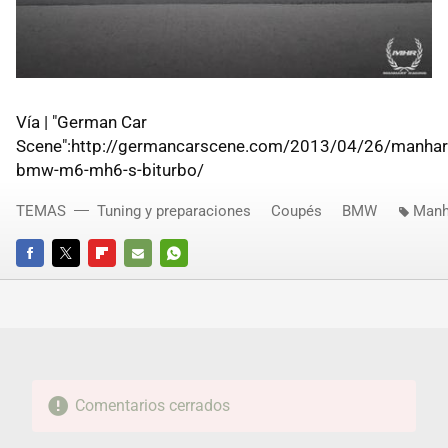
Vía | "German Car
Scene":http://germancarscene.com/2013/04/26/manhar
bmw-m6-mh6-s-biturbo/
TEMAS
Tuning y preparaciones
Coupés
BMW
Manh
FACEBOOK
TWITTER
FLIPBOARD
E-
WHATSAPP
MAIL
Comentarios cerrados