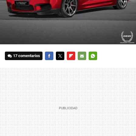
17 comentarios
FACEBOOK
TWITTER
FLIPBOARD
E-
WHATSAPP
MAIL