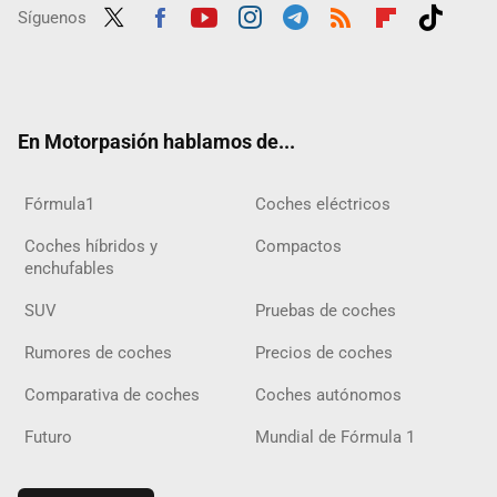
Síguenos
Twit
Fac
Yout
Inst
Tele
RSS
Flip
Tikt
ter
ebo
ube
agra
gra
boar
ok
ok
m
m
d
En Motorpasión hablamos de...
Fórmula1
Coches eléctricos
Coches híbridos y
Compactos
enchufables
SUV
Pruebas de coches
Rumores de coches
Precios de coches
Comparativa de coches
Coches autónomos
Futuro
Mundial de Fórmula 1