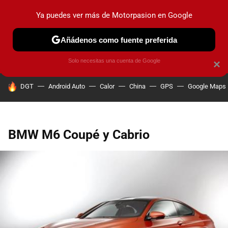
Ya puedes ver más de Motorpasion en Google
PRUEBAS
COCHES ELÉCTRICOS
OBSERVATORIO
F1
Añádenos como fuente preferida
Solo necesitas una cuenta de Google
×
HOY SE HABLA DE
DGT
Android Auto
Calor
China
GPS
Google Maps
BMW M6 Coupé y Cabrio