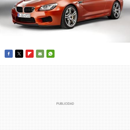
FACEBOOK
TWITTER
FLIPBOARD
E-
WHATSAPP
MAIL