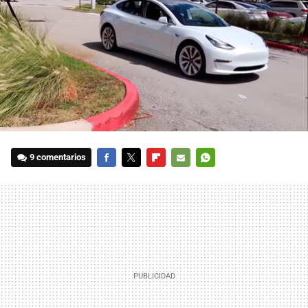
9 comentarios
FACEBOOK
TWITTER
FLIPBOARD
E-
WHATSAPP
MAIL