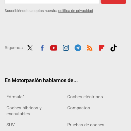
Suscribiéndote aceptas nuestra
política de privacidad
Síguenos
Twit
Fac
Yout
Inst
Tele
RSS
Flip
Tikt
ter
ebo
ube
agra
gra
boar
ok
ok
m
m
d
En Motorpasión hablamos de...
Fórmula1
Coches eléctricos
Coches híbridos y
Compactos
enchufables
SUV
Pruebas de coches