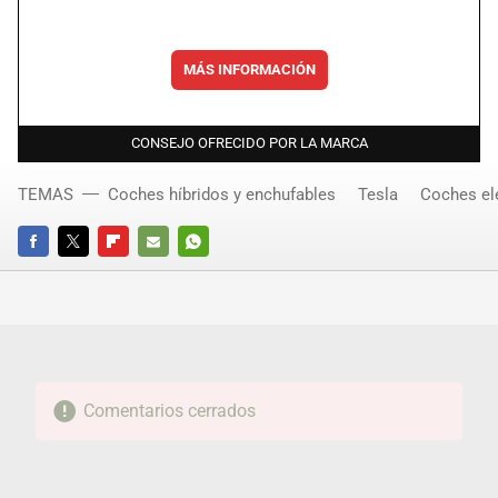
MÁS INFORMACIÓN
CONSEJO OFRECIDO POR LA MARCA
TEMAS
Coches híbridos y enchufables
Tesla
Coches el
FACEBOOK
TWITTER
FLIPBOARD
E-
WHATSAPP
MAIL
Comentarios cerrados