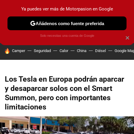
Ya puedes ver más de Motorpasion en Google
PRUEBAS
COCHES ELÉCTRICOS
OBSERVATORIO
F1
Añádenos como fuente preferida
Solo necesitas una cuenta de Google
×
HOY SE HABLA DE
Camper
Seguridad
Calor
China
Diésel
Google Ma
Los Tesla en Europa podrán aparcar
y desaparcar solos con el Smart
Summon, pero con importantes
limitaciones