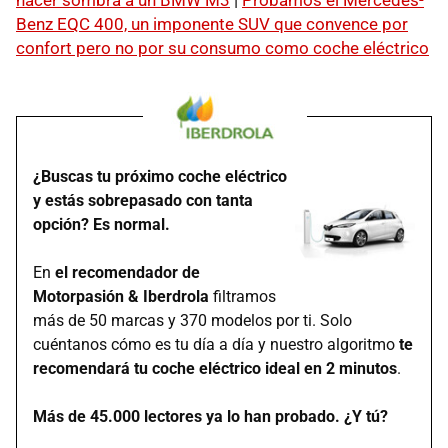
hacer sombra a un BMW M3
|
Probamos el Mercedes-
Benz EQC 400, un imponente SUV que convence por
confort pero no por su consumo como coche eléctrico
¿Buscas tu próximo coche eléctrico
y estás sobrepasado con tanta
opción? Es normal.
En
el recomendador de
Motorpasión & Iberdrola
filtramos
más de 50 marcas y 370 modelos por ti. Solo
cuéntanos cómo es tu día a día y nuestro algoritmo
te
recomendará tu coche eléctrico ideal en 2 minutos
.
Más de 45.000 lectores ya lo han probado. ¿Y tú?