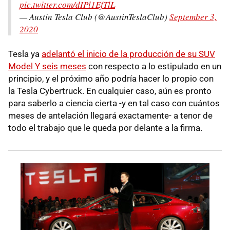
pic.twitter.com/dIPl1EfTlL
— Austin Tesla Club (@AustinTeslaClub)
September 3,
2020
Tesla ya
adelantó el inicio de la producción de su SUV
Model Y seis meses
con respecto a lo estipulado en un
principio, y el próximo año podría hacer lo propio con
la Tesla Cybertruck. En cualquier caso, aún es pronto
para saberlo a ciencia cierta -y en tal caso con cuántos
meses de antelación llegará exactamente- a tenor de
todo el trabajo que le queda por delante a la firma.