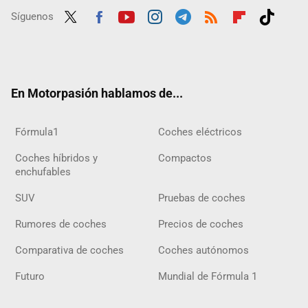
Síguenos
Twit
Fac
Yout
Inst
Tele
RSS
Flip
Tikt
ter
ebo
ube
agra
gra
boar
ok
ok
m
m
d
En Motorpasión hablamos de...
Fórmula1
Coches eléctricos
Coches híbridos y
Compactos
enchufables
SUV
Pruebas de coches
Rumores de coches
Precios de coches
Comparativa de coches
Coches autónomos
Futuro
Mundial de Fórmula 1