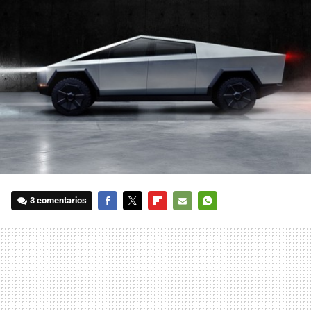
3 comentarios
FACEBOOK
TWITTER
FLIPBOARD
E-
WHATSAPP
MAIL