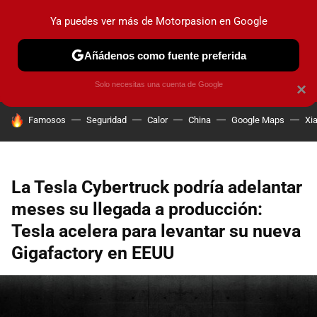
Ya puedes ver más de Motorpasion en Google
PRUEBAS
COCHES ELÉCTRICOS
OBSERVATORIO
F1
Añádenos como fuente preferida
Solo necesitas una cuenta de Google
×
HOY SE HABLA DE
Famosos
Seguridad
Calor
China
Google Maps
Xi
La Tesla Cybertruck podría adelantar
meses su llegada a producción:
Tesla acelera para levantar su nueva
Gigafactory en EEUU