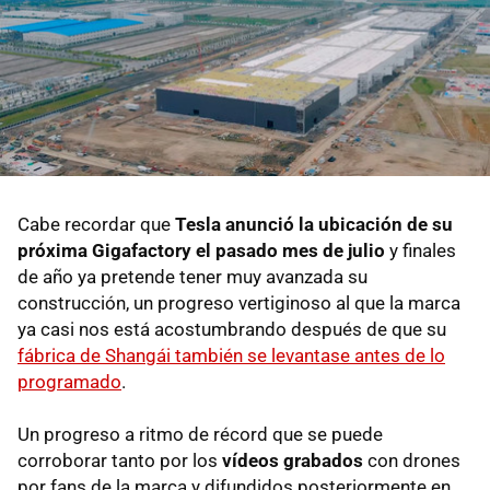
Cabe recordar que
Tesla anunció la ubicación de su
próxima Gigafactory el pasado mes de julio
y finales
de año ya pretende tener muy avanzada su
construcción, un progreso vertiginoso al que la marca
ya casi nos está acostumbrando después de que su
fábrica de Shangái también se levantase antes de lo
programado
.
Un progreso a ritmo de récord que se puede
corroborar tanto por los
vídeos grabados
con drones
por fans de la marca y difundidos posteriormente en