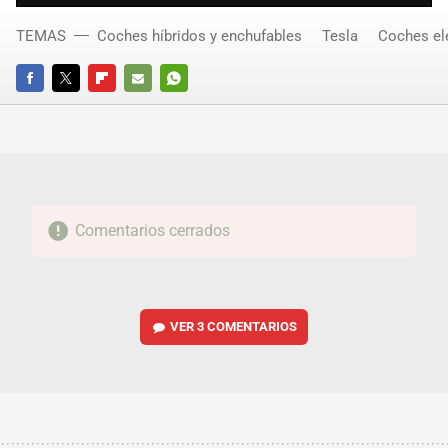
TEMAS
Coches híbridos y enchufables
Tesla
Coches el
FACEBOOK
TWITTER
FLIPBOARD
E-
WHATSAPP
MAIL
Comentarios cerrados
VER
3 COMENTARIOS