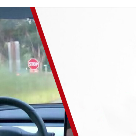
ACEBOOK
TWITTER
FLIPBOARD
E-
MAIL