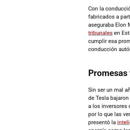
Con la conducci
fabricados a par
aseguraba Elon 
tribunales
en Est
cumplir esa prom
conducción aut
Promesas f
Sin ser un mal a
de Tesla bajaron
a los inversores
por lo que las v
presentó la
intel