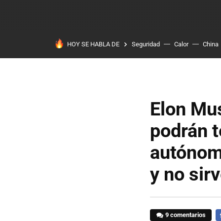
HOY SE HABLA DE
Seguridad
Calor
China
Elon Mus
podrán 
autónom
y no sir
9 comentarios