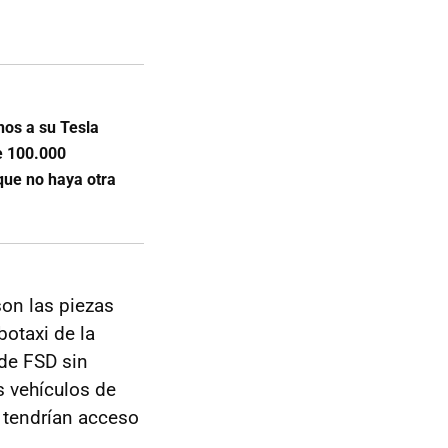
nos a su Tesla
e 100.000
que no haya otra
on las piezas
botaxi de la
de FSD sin
s vehículos de
a tendrían acceso