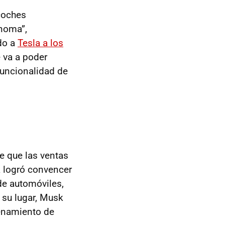
coches
ónoma”,
do a
Tesla a los
 va a poder
funcionalidad de
e que las ventas
k logró convencer
de automóviles,
 su lugar, Musk
enamiento de