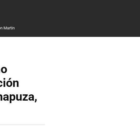
n Martin
no
ción
hapuza,