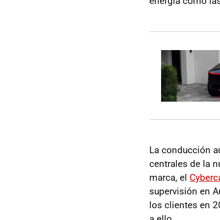
energía como las
La conducción au
centrales de la n
marca, el
Cyberc
supervisión en Au
los clientes en 
a ello.