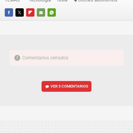
TEMAS
Tecnología
Tesla
Coches autónomos
FACEBOOK
TWITTER
FLIPBOARD
E-
WHATSAPP
MAIL
Comentarios cerrados
VER
3 COMENTARIOS