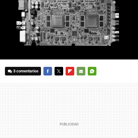
3 comentarios
FACEBOOK
TWITTER
FLIPBOARD
E-
WHATSAPP
MAIL