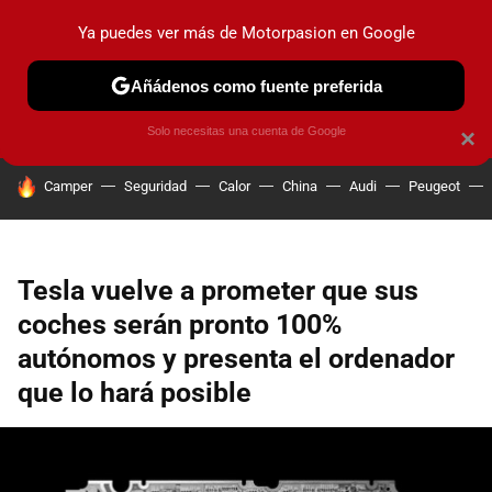
Ya puedes ver más de Motorpasion en Google
PRUEBAS
COCHES ELÉCTRICOS
OBSERVATORIO
F1
Añádenos como fuente preferida
Solo necesitas una cuenta de Google
×
HOY SE HABLA DE
Camper
Seguridad
Calor
China
Audi
Peugeot
Tesla vuelve a prometer que sus
coches serán pronto 100%
autónomos y presenta el ordenador
que lo hará posible