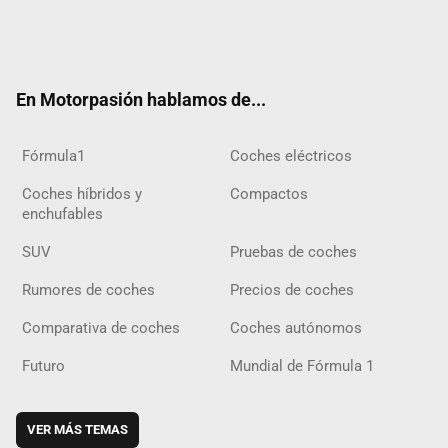
Twit
Fac
Yout
Inst
Tele
RSS
Flip
Tikt
ter
ebo
ube
agra
gra
boar
ok
ok
m
m
d
En Motorpasión hablamos de...
Fórmula1
Coches eléctricos
Coches híbridos y
Compactos
enchufables
SUV
Pruebas de coches
Rumores de coches
Precios de coches
Comparativa de coches
Coches autónomos
Futuro
Mundial de Fórmula 1
VER MÁS TEMAS