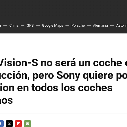
r
China
GPS
Google Maps
Porsche
Alemania
Aston 
Vision-S no será un coche 
cción, pero Sony quiere p
ion en todos los coches
mos