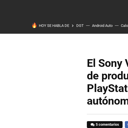
HOY SE HABLA DE
DGT
Android Auto
Calo
El Sony 
de produ
PlayStat
autóno
5 comentarios