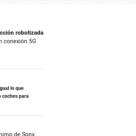
cción robotizada
on conexión 5G
gual lo que
o coches para
nimo de Sony,