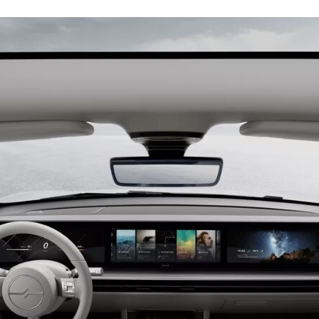
ACEBOOK
TWITTER
FLIPBOARD
E-
MAIL