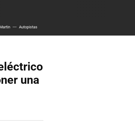
Martin
Autopistas
eléctrico
oner una