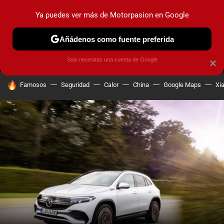
Ya puedes ver más de Motorpasion en Google
MENÚ
NUEVO
Añádenos como fuente preferida
PRUEBAS
COCHES ELÉCTRICOS
OBSERVATORIO
F1
Solo necesitas una cuenta de Google
×
HOY SE HABLA DE
Famosos
Seguridad
Calor
China
Google Maps
Xi