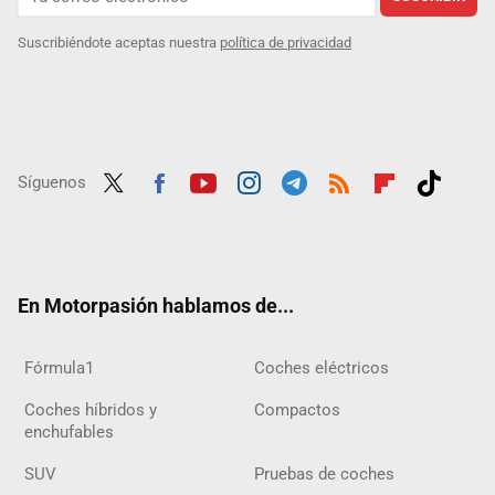
Suscribiéndote aceptas nuestra
política de privacidad
Síguenos
Twit
Fac
Yout
Inst
Tele
RSS
Flip
Tikt
ter
ebo
ube
agra
gra
boar
ok
ok
m
m
d
En Motorpasión hablamos de...
Fórmula1
Coches eléctricos
Coches híbridos y
Compactos
enchufables
SUV
Pruebas de coches