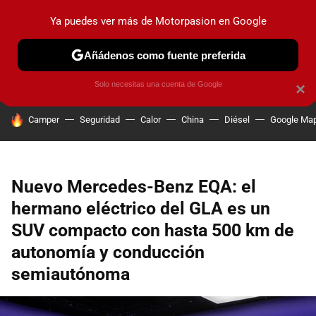
Ya puedes ver más de Motorpasion en Google
PRUEBAS
COCHES ELÉCTRICOS
OBSERVATORIO
F1
Añádenos como fuente preferida
Solo necesitas una cuenta de Google
×
HOY SE HABLA DE
Camper
Seguridad
Calor
China
Diésel
Google Ma
Nuevo Mercedes-Benz EQA: el
hermano eléctrico del GLA es un
SUV compacto con hasta 500 km de
autonomía y conducción
semiautónoma