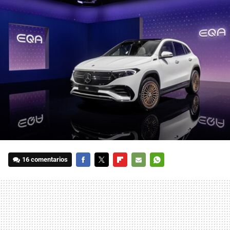
16 comentarios
FACEBOOK
TWITTER
FLIPBOARD
E-
WHATSAPP
MAIL