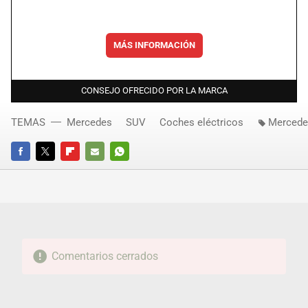
MÁS INFORMACIÓN
CONSEJO OFRECIDO POR LA MARCA
TEMAS
Mercedes
SUV
Coches eléctricos
Mercede
FACEBOOK
TWITTER
FLIPBOARD
E-
WHATSAPP
MAIL
Comentarios cerrados