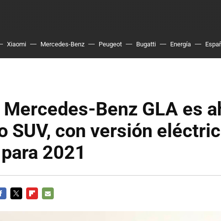
Xiaomi
Mercedes-Benz
Peugeot
Bugatti
Energía
Espa
o Mercedes-Benz GLA es a
o SUV, con versión eléctri
 para 2021
ACEBOOK
TWITTER
FLIPBOARD
E-
MAIL