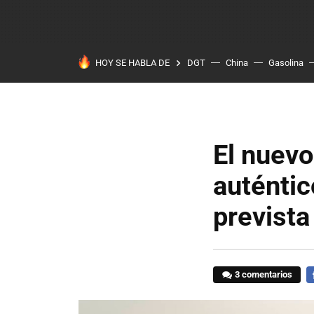
HOY SE HABLA DE
DGT
China
Gasolina
El nuev
auténtic
prevista
3 comentarios
F