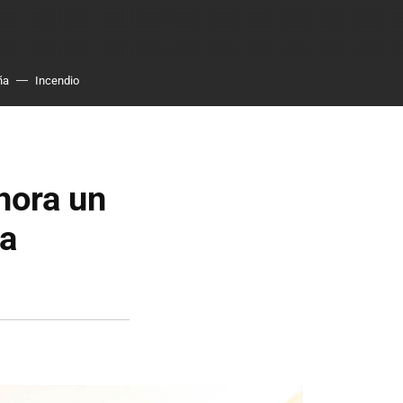
ña
Incendio
hora un
ca