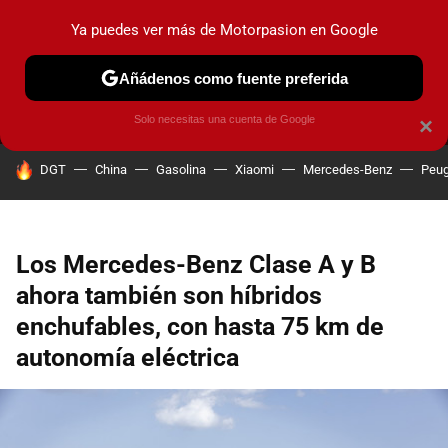
Ya puedes ver más de Motorpasion en Google
MENÚ
NUEVO
Añádenos como fuente preferida
PRUEBAS
COCHES ELÉCTRICOS
OBSERVATORIO
F1
Solo necesitas una cuenta de Google
×
HOY SE HABLA DE
DGT
China
Gasolina
Xiaomi
Mercedes-Benz
Peug
Los Mercedes-Benz Clase A y B
ahora también son híbridos
enchufables, con hasta 75 km de
autonomía eléctrica