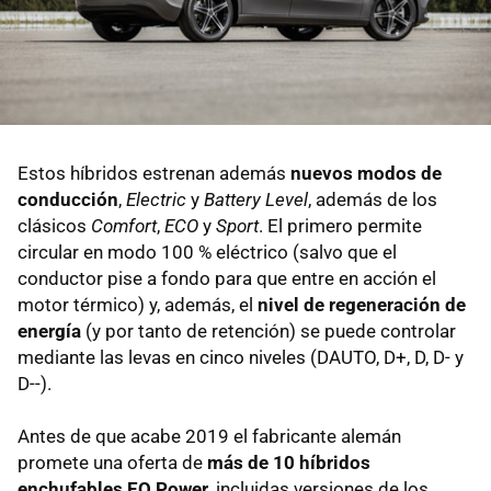
Estos híbridos estrenan además
nuevos modos de
conducción
,
Electric
y
Battery Level
, además de los
clásicos
Comfort
,
ECO
y
Sport
. El primero permite
circular en modo 100 % eléctrico (salvo que el
conductor pise a fondo para que entre en acción el
motor térmico) y, además, el
nivel de regeneración de
energía
(y por tanto de retención) se puede controlar
mediante las levas en cinco niveles (DAUTO, D+, D, D- y
D--).
Antes de que acabe 2019 el fabricante alemán
promete una oferta de
más de 10 híbridos
enchufables EQ Power
, incluidas versiones de los