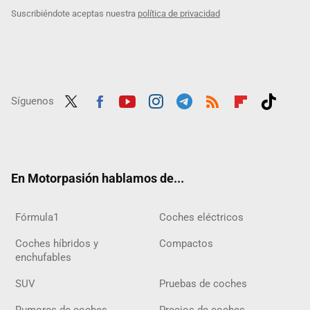
Suscribiéndote aceptas nuestra
política de privacidad
Síguenos
Twit
Fac
Yout
Inst
Tele
RSS
Flip
Tikt
ter
ebo
ube
agra
gra
boar
ok
ok
m
m
d
En Motorpasión hablamos de...
Fórmula1
Coches eléctricos
Coches híbridos y
Compactos
enchufables
SUV
Pruebas de coches