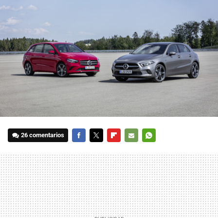
26 comentarios
FACEBOOK
TWITTER
FLIPBOARD
E-
WHATSAPP
MAIL