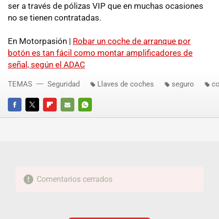
ser a través de pólizas VIP que en muchas ocasiones
no se tienen contratadas.
En Motorpasión |
Robar un coche de arranque por
botón es tan fácil como montar amplificadores de
señal, según el ADAC
TEMAS
Seguridad
Llaves de coches
seguro
c
FACEBOOK
TWITTER
FLIPBOARD
E-
WHATSAPP
MAIL
Comentarios cerrados