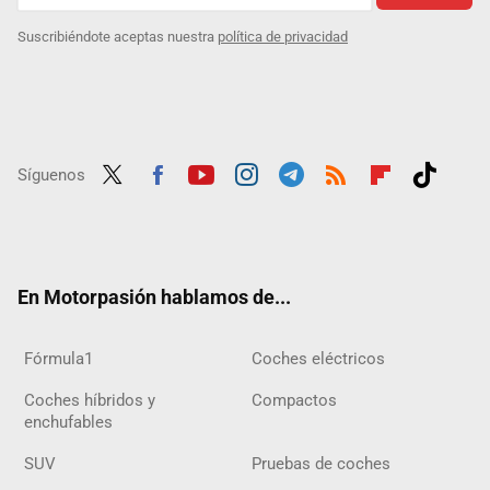
Suscribiéndote aceptas nuestra
política de privacidad
Síguenos
Twit
Fac
Yout
Inst
Tele
RSS
Flip
Tikt
ter
ebo
ube
agra
gra
boar
ok
ok
m
m
d
En Motorpasión hablamos de...
Fórmula1
Coches eléctricos
Coches híbridos y
Compactos
enchufables
SUV
Pruebas de coches