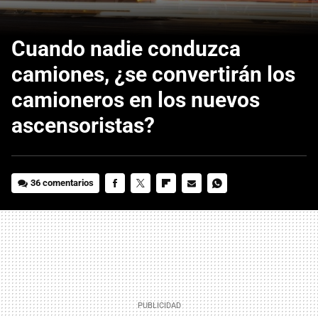
Cuando nadie conduzca
camiones, ¿se convertirán los
camioneros en los nuevos
ascensoristas?
36 comentarios
FACEBOOK
TWITTER
FLIPBOARD
E-
WHATSAPP
MAIL