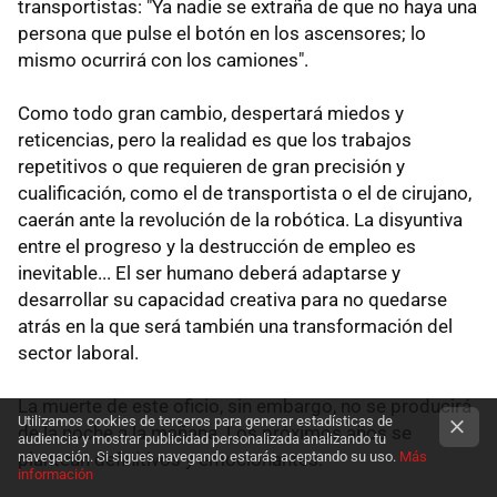
transportistas: "Ya nadie se extraña de que no haya una
persona que pulse el botón en los ascensores; lo
mismo ocurrirá con los camiones".
Como todo gran cambio, despertará miedos y
reticencias, pero la realidad es que los trabajos
repetitivos o que requieren de gran precisión y
cualificación, como el de transportista o el de cirujano,
caerán ante la revolución de la robótica. La disyuntiva
entre el progreso y la destrucción de empleo es
inevitable... El ser humano deberá adaptarse y
desarrollar su capacidad creativa para no quedarse
atrás en la que será también una transformación del
sector laboral.
La muerte de este oficio, sin embargo, no se producirá
Utilizamos cookies de terceros para generar estadísticas de
de la noche a la mañana. Los próximos años se
audiencia y mostrar publicidad personalizada analizando tu
plantean definitivos y emocionantes.
navegación. Si sigues navegando estarás aceptando su uso.
Más
información