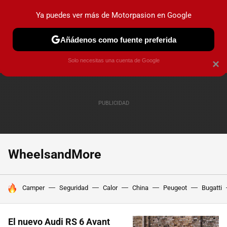
Ya puedes ver más de Motorpasion en Google
PRUEBAS
COCHES ELÉCTRICOS
OBSERVATORIO
F1
Añádenos como fuente preferida
Solo necesitas una cuenta de Google
×
WheelsandMore
HOY SE HABLA DE
Camper
Seguridad
Calor
China
Peugeot
Bugatti
El nuevo Audi RS 6 Avant