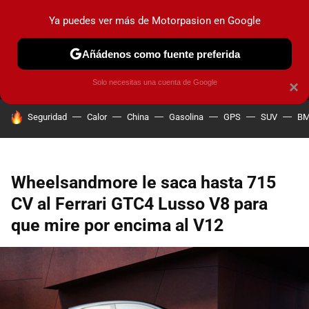
Ya puedes ver más de Motorpasion en Google
MENÚ
NUEVO
Añádenos como fuente preferida
PRUEBAS
COCHES ELÉCTRICOS
OBSERVATORIO
F1
Solo necesitas una cuenta de Google
×
HOY SE HABLA DE
Seguridad
Calor
China
Gasolina
GPS
SUV
B
Wheelsandmore le saca hasta 715
CV al Ferrari GTC4 Lusso V8 para
que mire por encima al V12