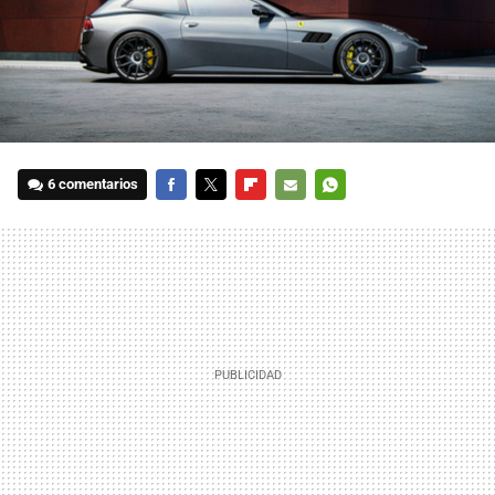
6 comentarios
FACEBOOK
TWITTER
FLIPBOARD
E-
WHATSAPP
MAIL