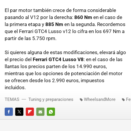
El par motor también crece de forma considerable
pasando al V12 por la derecha:
860 Nm
en el caso de
la primera etapa y
885 Nm
en la segunda. Recordemos
que el Ferrari GTC4 Lusso v12 lo cifra en los 697 Nm a
partir de las 5.750 rpm.
Si quieres alguna de estas modificaciones, elevará algo
el precio del
Ferrari GTC4 Lusso V8
: en el caso de las
llantas los precios parten de los 14.990 euros,
mientras que los opciones de potenciación del motor
se ofrecen desde los 2.990 euros, impuestos
incluidos.
TEMAS
Tuning y preparaciones
WheelsandMore
Fe
FACEBOOK
TWITTER
FLIPBOARD
E-
WHATSAPP
MAIL