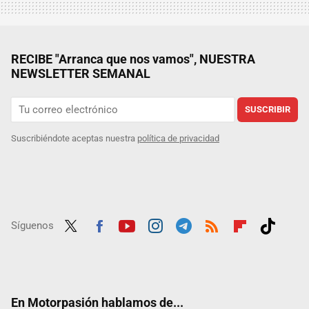
RECIBE "Arranca que nos vamos", NUESTRA
NEWSLETTER SEMANAL
SUSCRIBIR
Suscribiéndote aceptas nuestra
política de privacidad
Síguenos
Twit
Fac
Yout
Inst
Tele
RSS
Flip
Tikt
ter
ebo
ube
agra
gra
boar
ok
ok
m
m
d
En Motorpasión hablamos de...