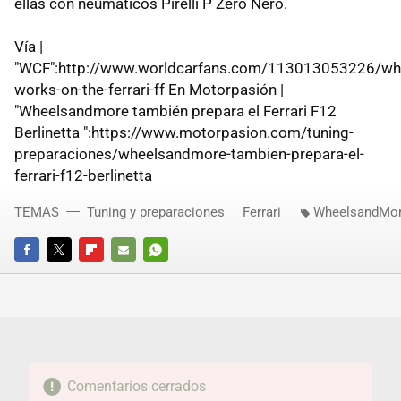
ellas con neumáticos Pirelli P Zero Nero.
Vía |
"WCF":http://www.worldcarfans.com/113013053226/wh
works-on-the-ferrari-ff En Motorpasión |
"Wheelsandmore también prepara el Ferrari F12
Berlinetta ":https://www.motorpasion.com/tuning-
preparaciones/wheelsandmore-tambien-prepara-el-
ferrari-f12-berlinetta
TEMAS
Tuning y preparaciones
Ferrari
WheelsandMo
FACEBOOK
TWITTER
FLIPBOARD
E-
WHATSAPP
MAIL
Comentarios cerrados