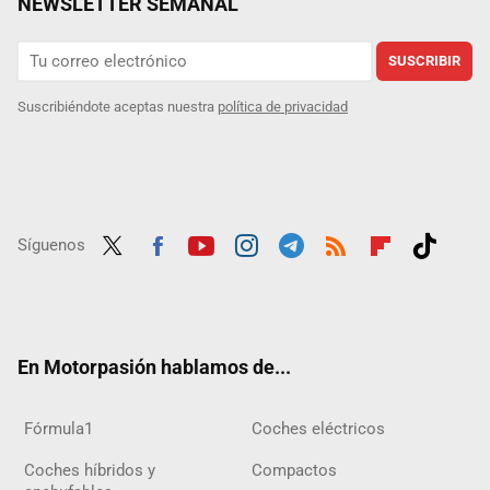
NEWSLETTER SEMANAL
SUSCRIBIR
Suscribiéndote aceptas nuestra
política de privacidad
Síguenos
Twit
Fac
Yout
Inst
Tele
RSS
Flip
Tikt
ter
ebo
ube
agra
gra
boar
ok
ok
m
m
d
En Motorpasión hablamos de...
Fórmula1
Coches eléctricos
Coches híbridos y
Compactos