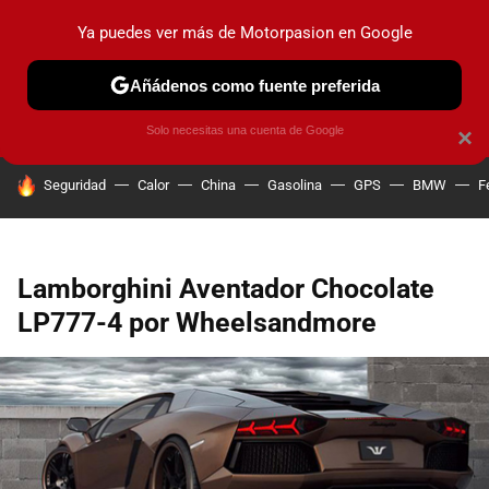
Ya puedes ver más de Motorpasion en Google
PRUEBAS
COCHES ELÉCTRICOS
OBSERVATORIO
F1
Añádenos como fuente preferida
Solo necesitas una cuenta de Google
×
HOY SE HABLA DE
Seguridad
Calor
China
Gasolina
GPS
BMW
F
Lamborghini Aventador Chocolate
LP777-4 por Wheelsandmore