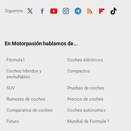
Síguenos
Twit
Fac
Yout
Inst
Tele
RSS
Flip
Tikt
ter
ebo
ube
agra
gra
boar
ok
ok
m
m
d
En Motorpasión hablamos de...
Fórmula1
Coches eléctricos
Coches híbridos y
Compactos
enchufables
SUV
Pruebas de coches
Rumores de coches
Precios de coches
Comparativa de coches
Coches autónomos
Futuro
Mundial de Fórmula 1