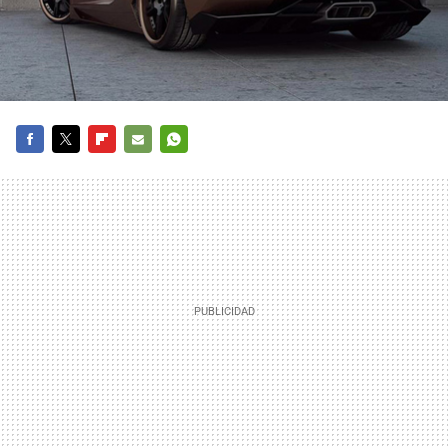
FACEBOOK
TWITTER
FLIPBOARD
E-
WHATSAPP
MAIL