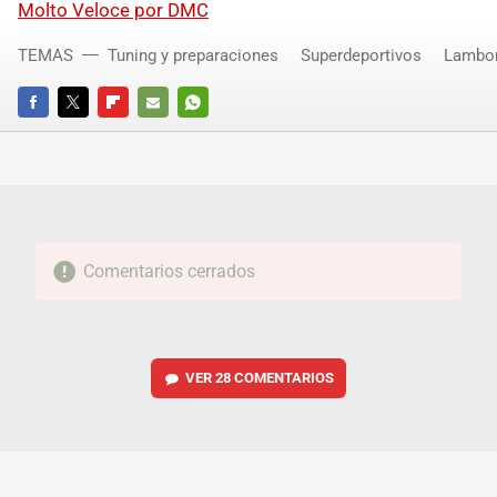
Molto Veloce por
DMC
TEMAS
Tuning y preparaciones
Superdeportivos
Lambor
FACEBOOK
TWITTER
FLIPBOARD
E-
WHATSAPP
MAIL
Comentarios cerrados
VER
28 COMENTARIOS